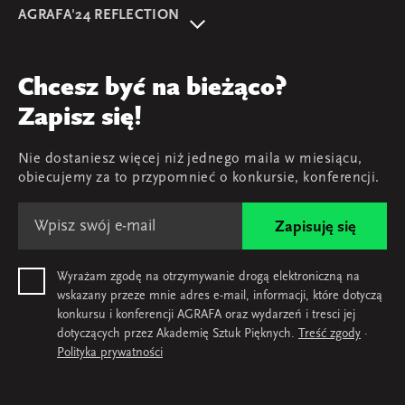
O wydarzeniu
AGRAFA'24 REFLECTION
Program
AGRAFA'22. Beyond
Prelegentki i prelegenci
AGRAFA'17. Attitudes
Przegląd
Chcesz być na bieżąco?
AGRAFA'19. Opportunities
Young AGRAFA
Zapisz się!
Zespół
Nie dostaniesz więcej niż jednego maila w miesiącu,
Mapa i kontakt
obiecujemy za to przypomnieć o konkursie, konferencji.
Zapisuję się
Wyrażam zgodę na otrzymywanie drogą elektroniczną na
wskazany przeze mnie adres e-mail, informacji, które dotyczą
konkursu i konferencji AGRAFA oraz wydarzeń i tresci jej
dotyczących przez Akademię Sztuk Pięknych.
Treść zgody
·
Polityka prywatności