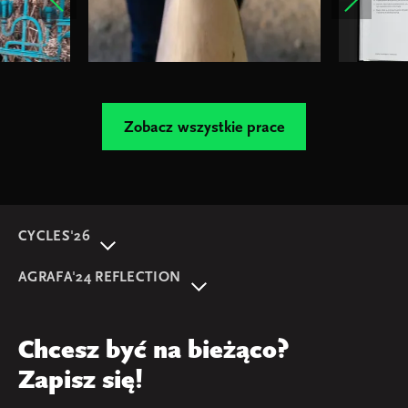
Zobacz wszystkie prace
CYCLES'26
O wydarzeniu
AGRAFA'24 REFLECTION
Program
AGRAFA'22. Beyond
Prelegentki i prelegenci
AGRAFA'17. Attitudes
Przegląd
Chcesz być na bieżąco?
AGRAFA'19. Opportunities
Young AGRAFA
Zapisz się!
Zespół