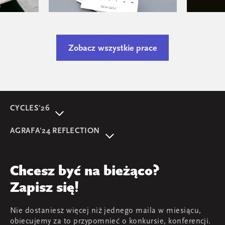
Zobacz wszystkie prace
CYCLES'26
O wydarzeniu
AGRAFA'24 REFLECTION
Program
AGRAFA'22. Beyond
Prelegentki i prelegenci
AGRAFA'17. Attitudes
Przegląd
Chcesz być na bieżąco?
AGRAFA'19. Opportunities
Young AGRAFA
Zapisz się!
Zespół
Nie dostaniesz więcej niż jednego maila w miesiącu,
Mapa i kontakt
obiecujemy za to przypomnieć o konkursie, konferencji.