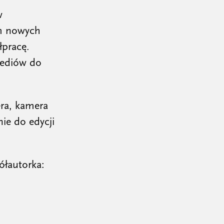
w
em nowych
łpracę.
mediów do
ra, kamera
ie do edycji
ółautorka: