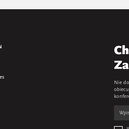
N
Ch
Za
es
Nie do
obiecu
konfer
W