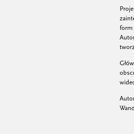
Proje
zain
form 
Auto
tworz
Głów
obscu
wideo
Autor
Wand