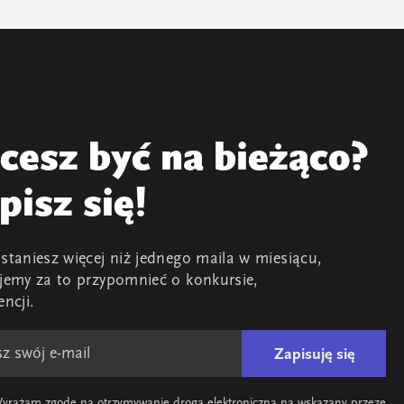
cesz być na bieżąco?
pisz się!
staniesz więcej niż jednego maila w miesiącu,
jemy za to przypomnieć o konkursie,
encji.
Zapisuję się
yrażam zgodę na otrzymywanie drogą elektroniczną na wskazany przeze