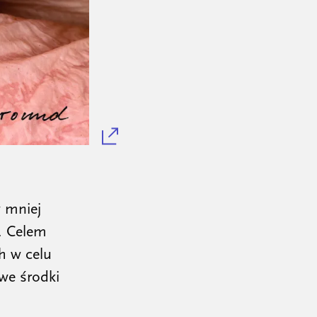
w mniej
. Celem
h w celu
iwe środki