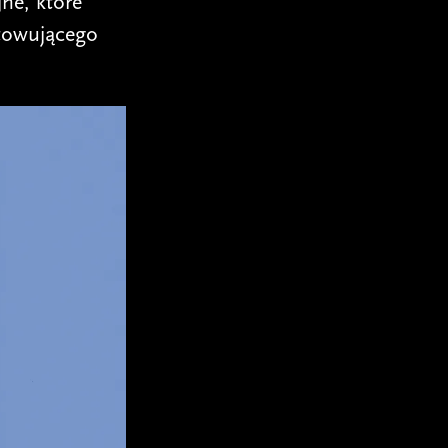
ne, które
towującego