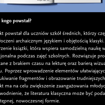
a kogo powstał?
kt powstał dla uczniów szkół średnich, którzy czę
łoczeni archaicznym językiem i objętością klasyki
zenie książki, która wspiera samodzielną naukę 
cjonalna podczas zajęć szkolnych. Rozwiązuje pr
ane z brakiem czasu na lekturę oraz barierą wizu
tu. Poprzez wprowadzenie elementów ułatwiający
ukiwanie fragmentów i obrazowanie trudniejszych
ekt ma na celu zwiększenie zaangażowania młodyc
wodnienie, że literatura klasyczna może być pod
tępnej, nowoczesnej formie.