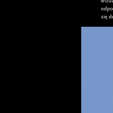
wizua
odpo
się d