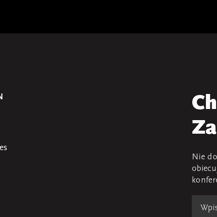
N
Ch
Za
es
Nie do
obiecu
konfer