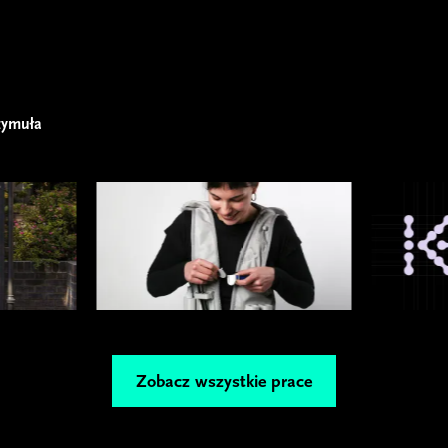
zymuła
Zobacz wszystkie prace