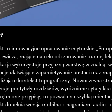
y?
ekt to innowacyjne opracowanie edytorskie „Poto
iewicza, mające na celu odczarowanie trudnej lekt
kacja wykorzystuje przyjazną warstwę wizualną, 
racje ułatwiające zapamiętywanie postaci oraz ma
liżające kontekst topograficzny. Nowoczesna stru
uje podtytuły rozdziałów, wyróżnione cytaty-kluc
ębnione przypisy, co pozwala na szybką orientacj
kt dopełnia wersja mobilna z nagraniami audio i 