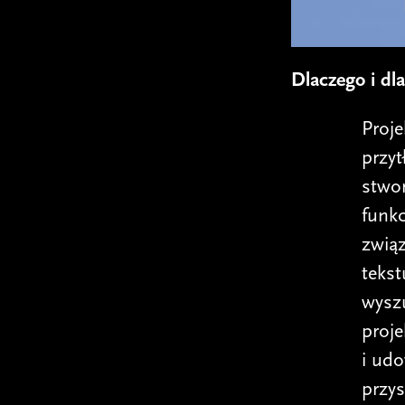
Dlaczego i dl
Proje
przyt
stwor
funk
związ
teks
wysz
proj
i udo
przys