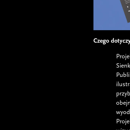
Czego dotycz
Proj
Sienk
Publi
ilust
przyb
obejm
wyodr
Proje