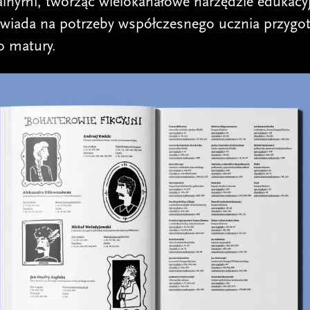
lnymi, tworząc wielokanałowe narzędzie edukacyj
wiada na potrzeby współczesnego ucznia przygo
o matury.