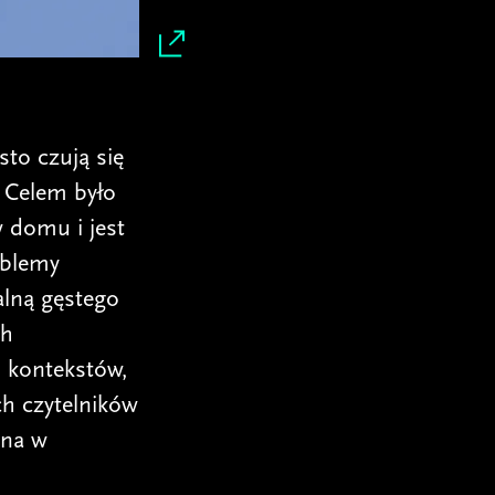
sto czują się
. Celem było
w domu i jest
oblemy
alną gęstego
ch
 kontekstów,
h czytelników
ana w