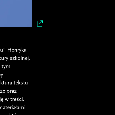
pu” Henryka
ury szkolnej.
w tym
py
ktura tekstu
ze oraz
ę w treści.
materiałami