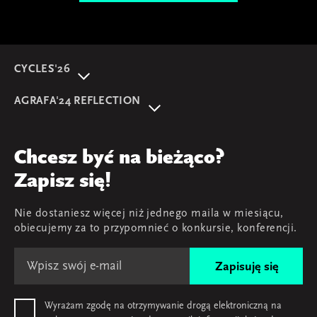
CYCLES'26
O wydarzeniu
AGRAFA'24 REFLECTION
Program
AGRAFA'22. Beyond
Prelegentki i prelegenci
AGRAFA'17. Attitudes
Przegląd
Chcesz być na bieżąco?
AGRAFA'19. Opportunities
Young AGRAFA
Zapisz się!
Zespół
Nie dostaniesz więcej niż jednego maila w miesiącu,
Mapa i kontakt
obiecujemy za to przypomnieć o konkursie, konferencji.
Zapisuję się
Wyrażam zgodę na otrzymywanie drogą elektroniczną na