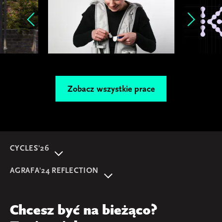
Zobacz wszystkie prace
CYCLES'26
O wydarzeniu
AGRAFA'24 REFLECTION
Program
AGRAFA'22. Beyond
Prelegentki i prelegenci
AGRAFA'17. Attitudes
Przegląd
Chcesz być na bieżąco?
AGRAFA'19. Opportunities