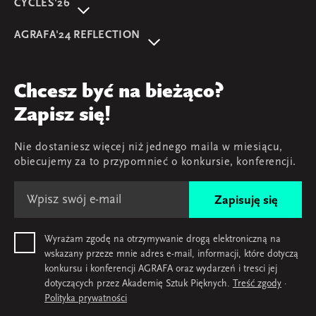
CYCLES'26
O wydarzeniu
AGRAFA'24 REFLECTION
Program
AGRAFA'22. Beyond
Prelegentki i prelegenci
AGRAFA'17. Attitudes
Przegląd
Chcesz być na bieżąco?
AGRAFA'19. Opportunities
Young AGRAFA
Zapisz się!
Zespół
Nie dostaniesz więcej niż jednego maila w miesiącu,
Mapa i kontakt
obiecujemy za to przypomnieć o konkursie, konferencji.
Zapisuję się
Wyrażam zgodę na otrzymywanie drogą elektroniczną na
wskazany przeze mnie adres e-mail, informacji, które dotyczą
konkursu i konferencji AGRAFA oraz wydarzeń i tresci jej
dotyczących przez Akademię Sztuk Pięknych.
Treść zgody
·
Polityka prywatności