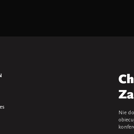
N
Ch
Za
es
Nie do
obiecu
konfer