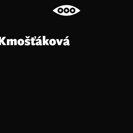
 Kmošťáková