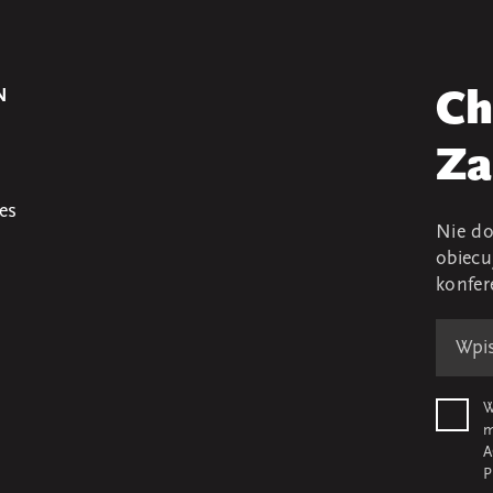
N
Ch
Za
es
Nie do
obiecu
konfer
W
m
A
P