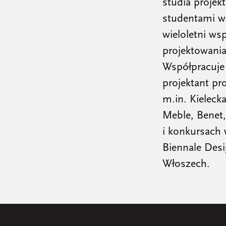
studia proje
studentami wz
wieloletni ws
projektowania
Współpracuje 
projektant pr
m.in. Kieleck
Meble, Benet,
i konkursach 
Biennale Desi
Włoszech.