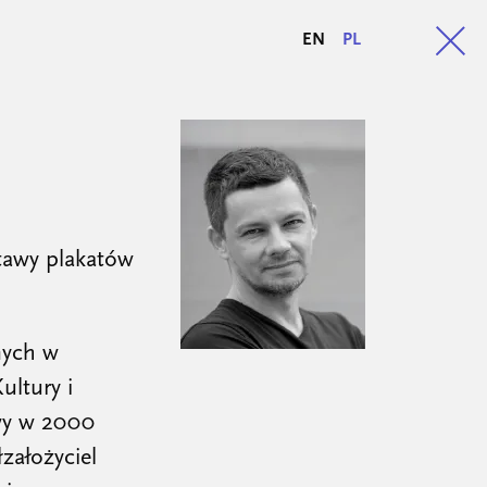
EN
PL
stawy plakatów
nych w
ultury i
wy w 2000
założyciel