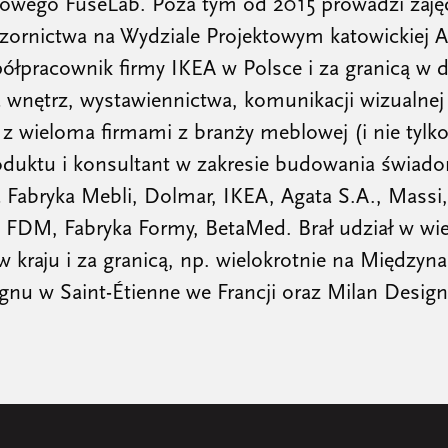
ktowego
FuseLab
. Poza tym od 2015 prowadzi zaję
ornictwa na Wydziale Projektowym katowickiej A
półpracownik firmy IKEA w Polsce i za granicą w d
 wnętrz, wystawiennictwa, komunikacji wizualnej 
z wieloma firmami z branży meblowej (i nie tylko
oduktu i konsultant w zakresie budowania świad
a Fabryka Mebli, Dolmar, IKEA, Agata S.A., Massi
 FDM, Fabryka Formy, BetaMed. Brał udział w wi
w kraju i za granicą, np. wielokrotnie na Międz
gnu w Saint-Étienne we Francji oraz Milan Desig