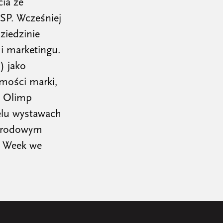
cia ze
SP. Wcześniej
ziedzinie
i marketingu.
) jako
omości marki,
, Olimp
elu wystawach
ynarodowym
n Week we