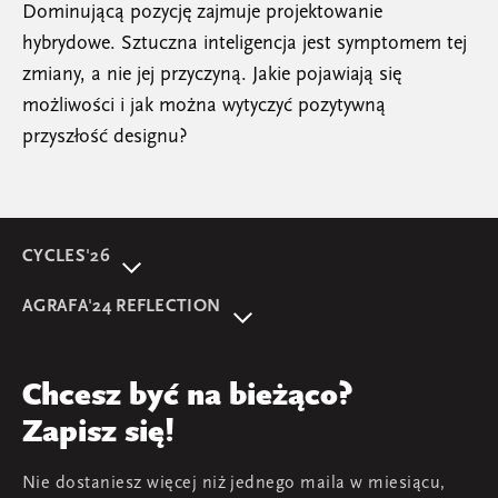
Dominującą pozycję zajmuje projektowanie
hybrydowe. Sztuczna inteligencja jest symptomem tej
zmiany, a nie jej przyczyną. Jakie pojawiają się
możliwości i jak można wytyczyć pozytywną
przyszłość designu?
CYCLES'26
O wydarzeniu
AGRAFA'24 REFLECTION
Program
AGRAFA'22. Beyond
Prelegentki i prelegenci
AGRAFA'17. Attitudes
Przegląd
Chcesz być na bieżąco?
AGRAFA'19. Opportunities
Young AGRAFA
Zapisz się!
Zespół
Nie dostaniesz więcej niż jednego maila w miesiącu,
Mapa i kontakt