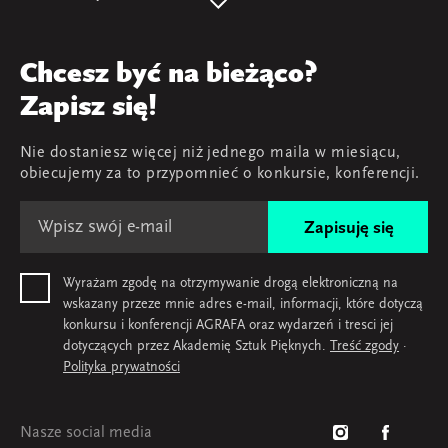
Program
AGRAFA'22. Beyond
Prelegentki i prelegenci
AGRAFA'17. Attitudes
Przegląd
Chcesz być na bieżąco?
AGRAFA'19. Opportunities
Young AGRAFA
Zapisz się!
Zespół
Nie dostaniesz więcej niż jednego maila w miesiącu,
Mapa i kontakt
obiecujemy za to przypomnieć o konkursie, konferencji.
Zapisuję się
Wyrażam zgodę na otrzymywanie drogą elektroniczną na
wskazany przeze mnie adres e-mail, informacji, które dotyczą
konkursu i konferencji AGRAFA oraz wydarzeń i tresci jej
dotyczących przez Akademię Sztuk Pięknych.
Treść zgody
·
Polityka prywatności
Nasze social media