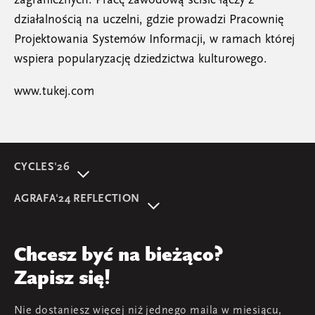
zagranicznych. Pracę zawodową ściśle łączy z
działalnością na uczelni, gdzie prowadzi Pracownię
Projektowania Systemów Informacji, w ramach której
wspiera popularyzację dziedzictwa kulturowego.
www.tukej.com
CYCLES'26
O wydarzeniu
AGRAFA'24 REFLECTION
Program
AGRAFA'22. Beyond
Prelegentki i prelegenci
AGRAFA'17. Attitudes
Przegląd
Chcesz być na bieżąco?
AGRAFA'19. Opportunities
Young AGRAFA
Zapisz się!
Zespół
Nie dostaniesz więcej niż jednego maila w miesiącu,
Mapa i kontakt