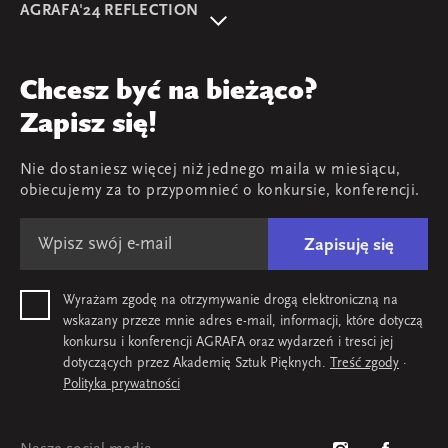
AGRAFA'24 REFLECTION
Program
AGRAFA'22. Beyond
Prelegentki i prelegenci
AGRAFA'17. Attitudes
Przegląd
Chcesz być na bieżąco?
AGRAFA'19. Opportunities
Young AGRAFA
Zapisz się!
Zespół
Nie dostaniesz więcej niż jednego maila w miesiącu,
Mapa i kontakt
obiecujemy za to przypomnieć o konkursie, konferencji.
Zapisuję się
Wyrażam zgodę na otrzymywanie drogą elektroniczną na
wskazany przeze mnie adres e-mail, informacji, które dotyczą
konkursu i konferencji AGRAFA oraz wydarzeń i tresci jej
dotyczących przez Akademię Sztuk Pięknych.
Treść zgody
·
Polityka prywatności